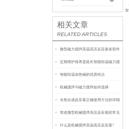
暂
相关文章
RELATED ARTICLES
微型磁力搅拌高温高压反应釜各部件
定期维护保养是延长智能恒温磁力搅
的作用
智能恒温加热锅的优质特点
拌电热套使用寿命的关键
机械搅拌与磁力搅拌如何选择
水热合成反应釜正确使用方法的详细
简述微型机械搅拌高压反应釜的常见
说明
什么是机械搅拌高温高压反应釜?
故障相应解决方法