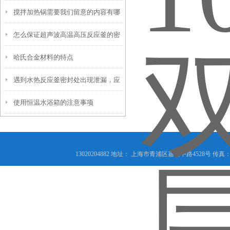
搅拌加热锅需要我们留意的内容有哪
优势
怎么保证超声波高温高压反应釜的密
些
哈氏合金材料的特点
封性能？
遇到水热反应釜密封处出现泄漏，应
使用恒温水浴箱的注意事项
该怎么办
13020204882 地址： 上海市青浦区嘉松中路4528号 传