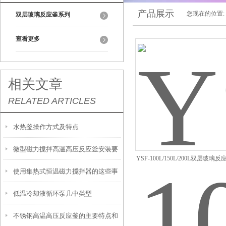
产品展示
您现在的位置:
双层玻璃反应釜系列
查看更多
相关文章
RELATED ARTICLES
水热釜操作方式及特点
微型磁力搅拌高温高压反应釜安装要
YSF-100L/150L/200L双层玻璃反
使用集热式恒温磁力搅拌器的这些事
求
100L/150L/200L
低温冷却液循环泵几中类型
情，你提前需要了解
不锈钢高温高压反应釜的主要特点和