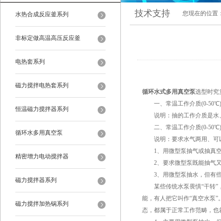
技术支持
您现在的位置
水热合成反应釜系列
非标定做高温高压反应釜
电热套系列
磁力搅拌电热套系列
循环水式多用真空泵
选型时究
一、常温工作介质(0-50
恒温磁力搅拌器系列
说明：抽的工作介质是水、非
二、常温工作介质(0-50℃
循环水多用真空泵
说明：要求水气两用、可以长
1、用微型泵抽气或抽真空
精密增力电动搅拌器
2、要求微型泵既能抽气又
3、用微型泵抽水，但有些时
磁力搅拌器系列
某些传统水泵畏惧“干转”，
能，有人把它叫作“真空水泵
磁力搅拌加热锅系列
态，都属于正常工作范畴，也就