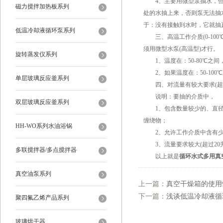
4、主要用微型泵抽水，但不
磁力搅拌加热板系列
处的水抽上来，否则泵无法抽水
于：没有接触到水时，它就抽
低温冷却液循环泵系列
三、高温工作介质(0-10
须用微型水泵(高温型)才行。
旋转蒸发仪系列
1、温度在：50-80℃之间
2、如果温度在：50-100
单层玻璃反应釜系列
四、对流量有较大要求(超过
说明：要抽的介质中，
双层玻璃反应釜系列
1、包含数量较少的、直径较
缠绕物；
HH-WO系列水油浴锅
2、允许工作介质中含有少量
3、流量要求较大(超过20升
多联搅拌器/多点搅拌器
以上就是
循环水式多用真
真空油泵系列
上一篇：
真空干燥箱的使用
下一篇：
浅谈低温冷却液循
聚四氟乙烯产品系列
玻璃烘干器