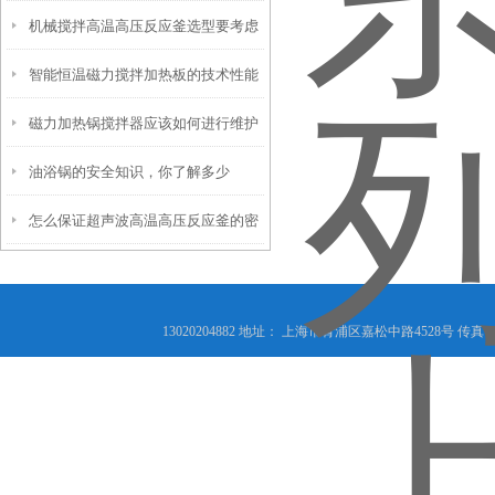
机械搅拌高温高压反应釜选型要考虑
术亮点
智能恒温磁力搅拌加热板的技术性能
哪些事项？
磁力加热锅搅拌器应该如何进行维护
指标
油浴锅的安全知识，你了解多少
保养
怎么保证超声波高温高压反应釜的密
封性能？
13020204882 地址： 上海市青浦区嘉松中路4528号 传