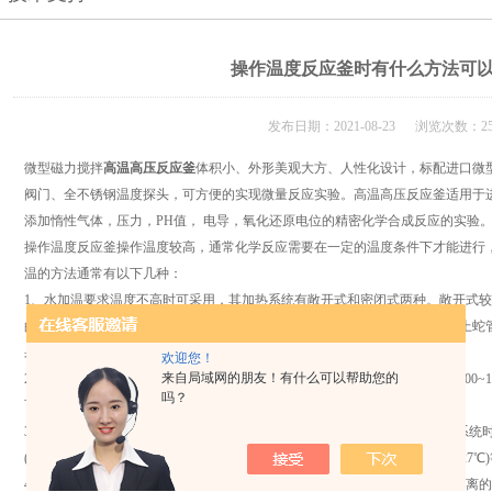
操作温度反应釜时有什么方法可
发布日期：2021-08-23 浏览次数：25
微型磁力搅拌
高温高压反应釜
体积小、外形美观大方、人性化设计，标配进口微
阀门、全不锈钢温度探头，可方便的实现微量反应实验。高温高压反应釜适用于
添加惰性气体，压力，PH值， 电导，氧化还原电位的精密化学合成反应的实验
操作温度反应釜操作温度较高，通常化学反应需要在一定的温度条件下才能进行
温的方法通常有以下几种：
1、水加温要求温度不高时可采用，其加热系统有敞开式和密闭式两种。敞开式
的调节器所组成，当采用高压水时，设备机械强度要求高，反应釜外表面焊上蛇
果降低。
欢迎您！
来自局域网的朋友！有什么可以帮助您的
2、蒸汽加热加热温度在100℃以下时，可用一个大气压以下的蒸汽来加热；100~
吗？
可采用高压过热蒸汽。
3、 用其它介质加热若工艺要求必须在高温下操作或欲避免采用高压的加热系统
(275～300℃)、联苯醚混合剂(沸点258℃)、熔盐(140～540℃)、液态铅(熔点327℃
4、电加热将电阻丝缠绕在反应釜筒体的绝缘层上，或安装在离反应釜若干距离