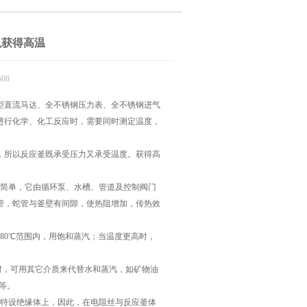
以获得高温
08
型直流马达、全不锈钢压力表、全不锈钢进气
进行化学、化工反应时，需要同时测定温度，
。
，所以反应釜既承受压力又承受温度。获得高
较简单，它由循环泵、水槽、管道及控制阀门
管，蛇管与釜壁有间隙，使热阻增加，传热效
180℃范围内，用饱和蒸汽；当温度更高时，
时，可用其它介质来代替水和蒸汽，如矿物油
)等。
的特设绝缘体上，因此，在电阻丝与反应釜体