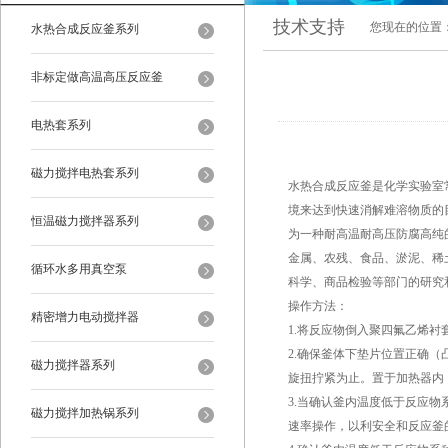
技术支持
您现在的位置
水热合成反应釜系列
非标定做高温高压反应釜
电热套系列
磁力搅拌电热套系列
水热合成反应釜是化学实验室
境来达到快速消解难溶物质的
恒温磁力搅拌器系列
为一种耐高温耐高压防腐高纯
金属、农残、食品、淤泥、稀
循环水多用真空泵
科学、商品检验等部门的研究
操作方法：
精密增力电动搅拌器
1.将反应物倒入聚四氟乙烯衬套
2.确保釜体下垫片位置正确
磁力搅拌器系列
旋扭拧紧为止。置于加热器内
3.当确认釜内温度低于反应
磁力搅拌加热锅系列
速率操作，以利安全和反应釜